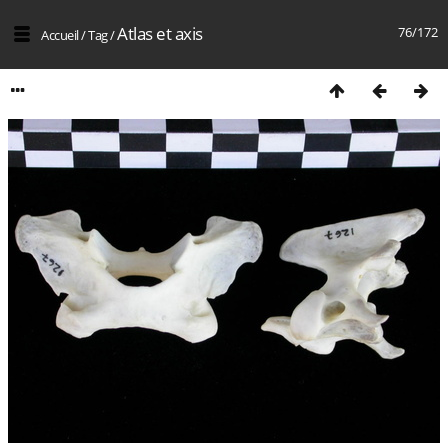
Atlas et axis
76/172
Accueil
/
Tag
/