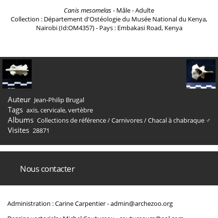
Canis mesomelas
- Mâle - Adulte
Collection : Département d'Ostéologie du Musée National du Kenya,
Nairobi (Id:OM4357) - Pays : Embakasi Road, Kenya
Auteur
Jean-Philip Brugal
Tags
axis
,
cervicale
,
vertèbre
Albums
Collections de référence
/
Carnivores
/
Chacal à chabraque ♂
Visites
28871
Nous contacter
Administration : Carine Carpentier -
admin@archezoo.org