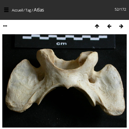
Atlas
52/172
Accueil
/
Tag
/