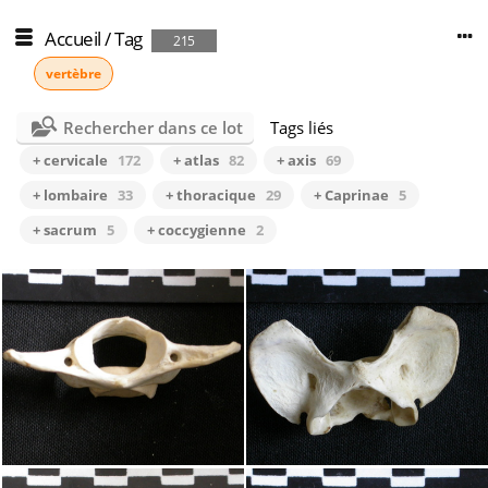
Accueil
/
Tag
215
vertèbre
Rechercher dans ce lot
Tags liés
+ cervicale
172
+ atlas
82
+ axis
69
+ lombaire
33
+ thoracique
29
+ Caprinae
5
+ sacrum
5
+ coccygienne
2