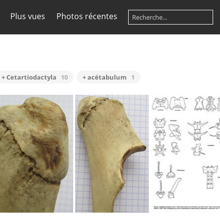
Plus vues
Photos récentes
+ Cetartiodactyla
10
+ acétabulum
1