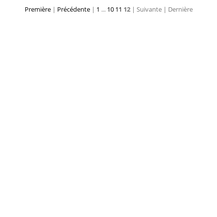
Première
|
Précédente
|
1
...
10
11
12
| Suivante
| Dernière
a G prox lat2
Ulna G prox med
Vertèbres et sac