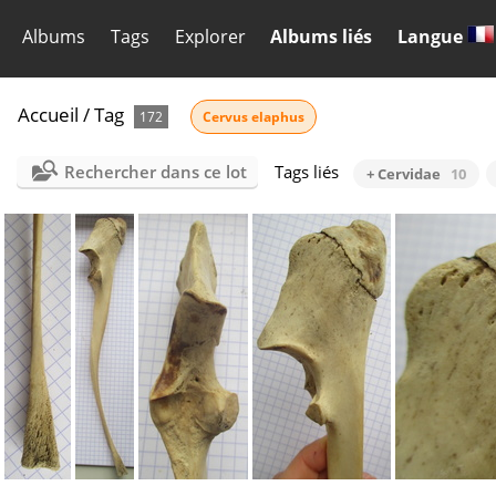
Albums
Tags
Explorer
Albums liés
Langue
Accueil
/
Tag
172
Cervus elaphus
Rechercher dans ce lot
Tags liés
+ Cervidae
10