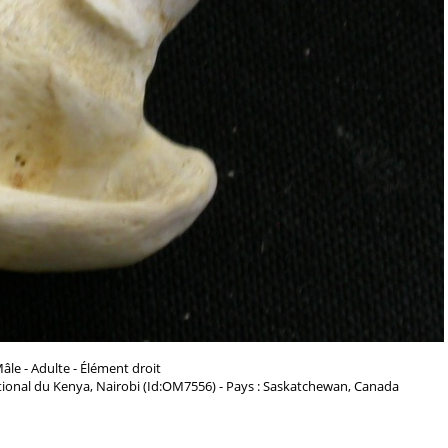
âle - Adulte - Élément droit
ional du Kenya, Nairobi (Id:OM7556) - Pays : Saskatchewan, Canada