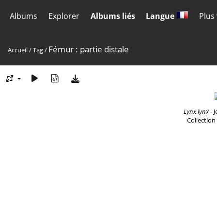
Albums
Explorer
Albums liés
Langue
Plus
Fémur : partie distale
Accueil
/
Tag
/
Lynx lynx
- J
Collection 