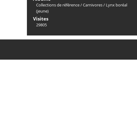
Collections de référence
/
Carnivores
/
Lynx boréal
(jeune)
Visites
29805