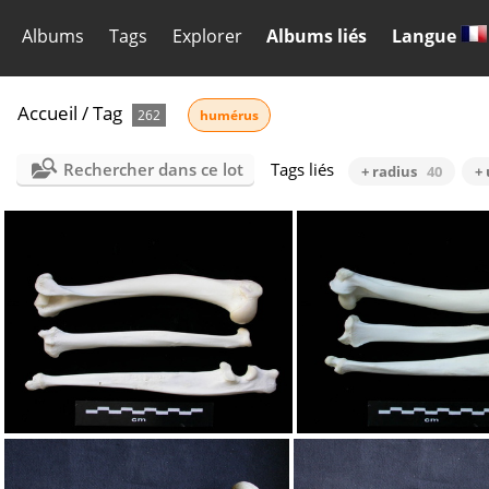
Albums
Tags
Explorer
Albums liés
Langue
Accueil
/
Tag
262
humérus
Rechercher dans ce lot
Tags liés
+ radius
40
+