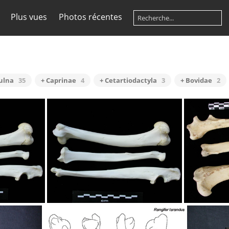
Plus vues
Photos récentes
 ulna
35
+ Caprinae
4
+ Cetartiodactyla
3
+ Bovidae
2