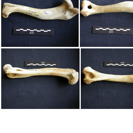
Humérus, radius et ulna
Humérus, radius 
Humérus
Humérus