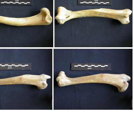
rus, radius et ulna
Humérus, radius et ulna
Humérus
Humérus