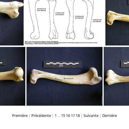
et ulna
Humérus, radius et ulna
Humé
Humérus
Première
|
Précédente
|
1
...
15
16
17
18
|
Suivante
|
Dernière