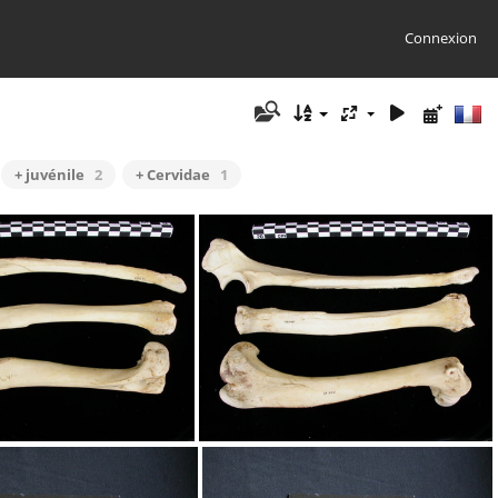
Connexion
+ juvénile
2
+ Cervidae
1