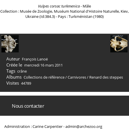
Vulpes corsac turkmenica
- Mâle
Collection : Musée de Zoologie, Muséum National d'Histoire Naturelle, Kiev,
Ukraine (Id:384.3) - Pays : Turkménistan (1980)
Auteur
François Lanoë
Créée le
mercredi 16 mars 2011
Tags
crâne
Albums
Collections de référence
/
Carnivores
/
Renard des steppes
Visites
44789
Nous contacter
Administration : Carine Carpentier -
admin@archezoo.org