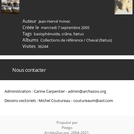
Auteur
Jean-Hervé Yvinec
Créée le
mercredi 7 septembre 2005
Tags
basisphénoïde
,
crâne
,
fœtus
Albums
Collections de référence
/
Cheval (fœtus)
Visites
36244
Nous contacter
Administration : Carine Carpentier -
admin@archezoo.org
Dessins vectoriels : Michel Coutureau -
coutureaum@aol.com
Propulsé par
Piwigo
ArchéoZoo.org, 2004-2021.