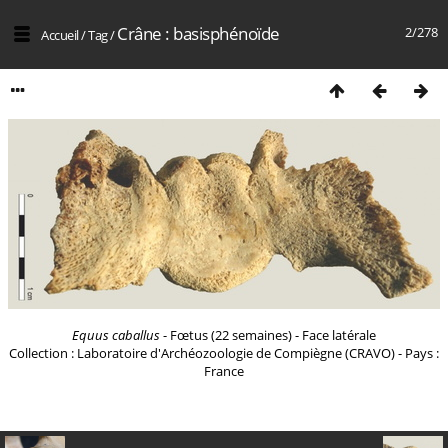
Crâne : basisphénoïde
2/278
Accueil
/
Tag
/
Equus caballus
- Fœtus (22 semaines) - Face latérale
Collection : Laboratoire d'Archéozoologie de Compiègne (CRAVO) - Pays :
France