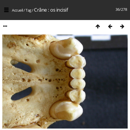
Crâne : os incisif
36/278
Accueil
/
Tag
/