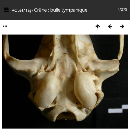
Crâne : bulle tympanique
4/278
Accueil
/
Tag
/