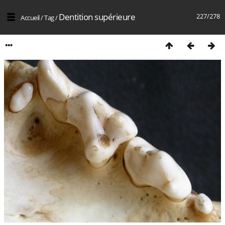
Dentition supérieure
227/278
Accueil
/
Tag
/