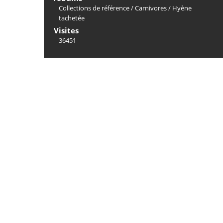
Collections de référence
/
Carnivores
/
Hyène
tachetée
Visites
36451