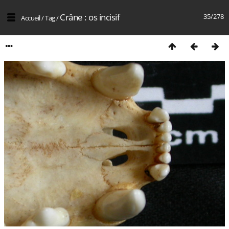
Crâne : os incisif
35/278
Accueil
/
Tag
/