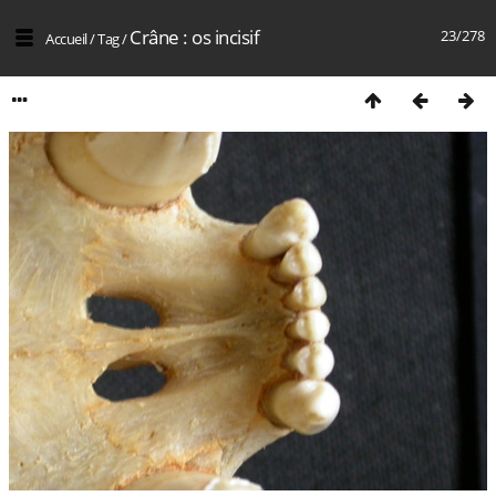
Crâne : os incisif
23/278
Accueil
/
Tag
/