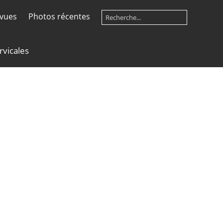
 vues
Photos récentes
rvicales