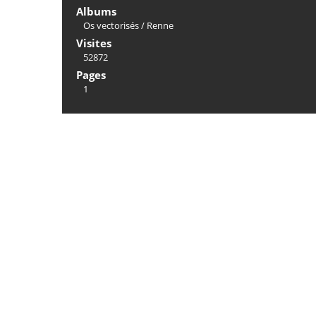
Albums
Os vectorisés
/
Renne
Visites
52872
Pages
1