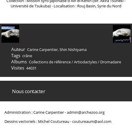
Collection : Mission syro-japonaise d'Ain el-Kerkh (dir. Akira Tsuneki -
Université de Tsukuba) - Localisation : Rouj Basin, Syrie du Nord
Auteur
Carine Carpentier, Shin Nishiyama
Tags
crâne
Albums
Collections de référence
/
Artiodactyles
/
Dromadaire
Visites
44031
Nous contacter
Administration : Carine Carpentier -
admin@archezoo.org
Dessins vectoriels : Michel Coutureau -
coutureaum@aol.com