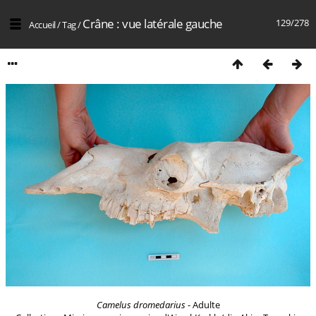
Crâne : vue latérale gauche
129/278
Accueil
/
Tag
/
Camelus dromedarius
- Adulte