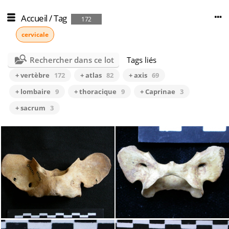
Accueil
/
Tag
172
cervicale
Rechercher dans ce lot
Tags liés
+ vertèbre
172
+ atlas
82
+ axis
69
+ lombaire
9
+ thoracique
9
+ Caprinae
3
+ sacrum
3