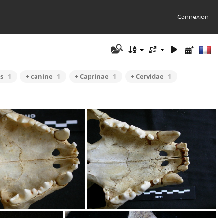
Connexion
is
1
+ canine
1
+ Caprinae
1
+ Cervidae
1