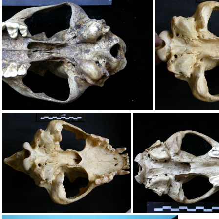
Crâne : vue ventrale
Crâne : vue ven
Crâne : vue ventrale
Crâne