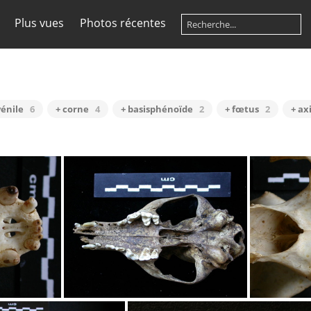
Plus vues
Photos récentes
vénile
6
+ corne
4
+ basisphénoïde
2
+ fœtus
2
+ ax