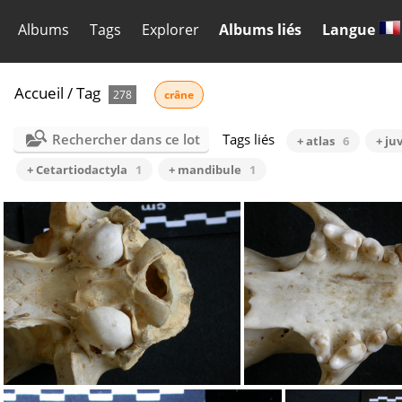
Albums
Tags
Explorer
Albums liés
Langue
Accueil
/
Tag
278
crâne
Rechercher dans ce lot
Tags liés
+ atlas
6
+ ju
+ Cetartiodactyla
1
+ mandibule
1