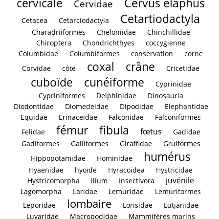
cervicale
Cervus elaphus
Cervidae
Cetartiodactyla
Cetacea
Cetarciodactyla
Charadriiformes
Cheloniidae
Chinchillidae
Chiroptera
Chondrichthyes
coccygienne
Columbidae
Columbiformes
conservation
corne
coxal
crâne
Corvidae
côte
Cricetidae
cuboïde
cunéiforme
Cyprinidae
Cypriniformes
Delphinidae
Dinosauria
Diodontidae
Diomedeidae
Dipodidae
Elephantidae
Equidae
Erinaceidae
Falconidae
Falconiformes
fémur
fibula
fœtus
Felidae
Gadidae
Gadiformes
Galliformes
Giraffidae
Gruiformes
humérus
Hippopotamidae
Hominidae
Hyaenidae
hyoïde
Hyracoidea
Hystricidae
juvénile
Hystricomorpha
ilium
Insectivora
Lagomorpha
Laridae
Lemuridae
Lemuriformes
lombaire
Leporidae
Lorisidae
Lutjanidae
Luvaridae
Macropodidae
Mammifères marins