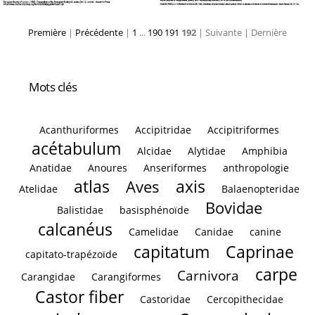
Première
|
Précédente
|
1
...
190
191
192
| Suivante
| Dernière
Mots clés
Acanthuriformes
Accipitridae
Accipitriformes
acétabulum
Alcidae
Alytidae
Amphibia
Anatidae
Anoures
Anseriformes
anthropologie
atlas
axis
Aves
Atelidae
Balaenopteridae
Bovidae
Balistidae
basisphénoïde
calcanéus
Camelidae
Canidae
canine
capitatum
Caprinae
capitato-trapézoïde
carpe
Carnivora
Carangidae
Carangiformes
Castor fiber
Castoridae
Cercopithecidae