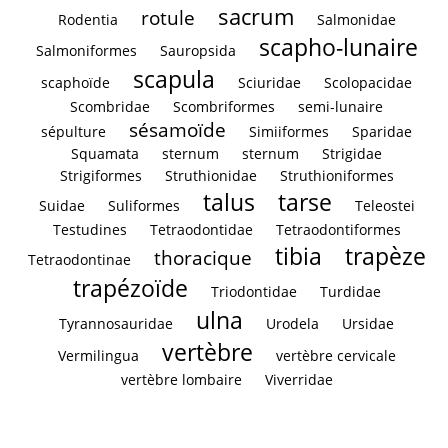
sacrum
rotule
Rodentia
Salmonidae
scapho-lunaire
Salmoniformes
Sauropsida
scapula
scaphoïde
Sciuridae
Scolopacidae
Scombridae
Scombriformes
semi-lunaire
sésamoïde
sépulture
Simiiformes
Sparidae
Squamata
sternum
sternum
Strigidae
Strigiformes
Struthionidae
Struthioniformes
talus
tarse
Suidae
Suliformes
Teleostei
Testudines
Tetraodontidae
Tetraodontiformes
tibia
trapèze
thoracique
Tetraodontinae
trapézoïde
Triodontidae
Turdidae
ulna
Tyrannosauridae
Urodela
Ursidae
vertèbre
Vermilingua
vertèbre cervicale
vertèbre lombaire
Viverridae