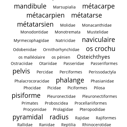
mandibule
métacarpe
Marsupialia
métacarpien
métatarse
métatarsien
Molidae
Monacanthidae
Monodontidae
Monotremata
Mustelidae
naviculaire
Myrmecophagidae
Natricidae
os crochu
Odobenidae
Ornithorhynchidae
Osteichthyes
os malléolaire
os pénien
Ostraciidae
Otariidae
Passeridae
Passeriformes
pelvis
Percidae
Perciformes
Perissodactyla
phalange
Phalacrocoracidae
Phasianidae
Phocidae
Picidae
Piciformes
Pilosa
pisiforme
Pleuronectidae
Pleuronectiformes
Primates
Proboscidea
Procellariiformes
Procyonidae
Prolagidae
Pteropodidae
pyramidal
radius
Rajidae
Rajiformes
Rallidae
Ranidae
Reptilia
Rhinocerotidae