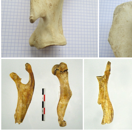
Scapula : vue ventrale
Scapul
Scapula G lat2