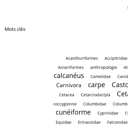
Scapula Humerus
Scapula Hum
Mots clés
Acanthuriformes
Accipitridae
Anseriformes
anthropologie
At
calcanéus
Camelidae
Cani
carpe
Casto
Carnivora
Cet
Cetacea
Cetarciodactyla
coccygienne
Columbidae
Columb
cunéiforme
Cyprinidae
C
Equidae
Erinaceidae
Falconidae