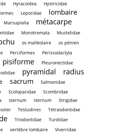
ïde
Hyracoidea
Hystricidae
lombaire
formes
Leporidae
métacarpe
Marsupialia
ntidae
Monotremata
Mustelidae
rochu
os malléolaire
os pénien
ae
Perciformes
Perissodactyla
pisiforme
Pleuronectidae
pyramidal
radius
podidae
sacrum
e
Salmonidae
e
Scolopacidae
Scombridae
a
sternum
sternum
Strigidae
eostei
Testudines
Tetraodontidae
ïde
Triodontidae
Turdidae
le
vertèbre lombaire
Viverridae