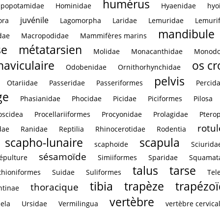
humérus
ppopotamidae
Hominidae
Hyaenidae
hyo
juvénile
ora
Lagomorpha
Laridae
Lemuridae
Lemuri
mandibule
dae
Macropodidae
Mammifères marins
se
métatarsien
Molidae
Monacanthidae
Monodo
naviculaire
os c
Odobenidae
Ornithorhynchidae
pelvis
Otariidae
Passeridae
Passeriformes
Percid
ge
Phasianidae
Phocidae
Picidae
Piciformes
Pilosa
oscidea
Procellariiformes
Procyonidae
Prolagidae
Ptero
rotul
dae
Ranidae
Reptilia
Rhinocerotidae
Rodentia
scapho-lunaire
scapula
scaphoïde
Sciurida
sésamoïde
épulture
Simiiformes
Sparidae
Squamat
talus
tarse
thioniformes
Suidae
Suliformes
Tel
tibia
trapèze
trapézo
thoracique
ntinae
vertèbre
ela
Ursidae
Vermilingua
vertèbre cervica