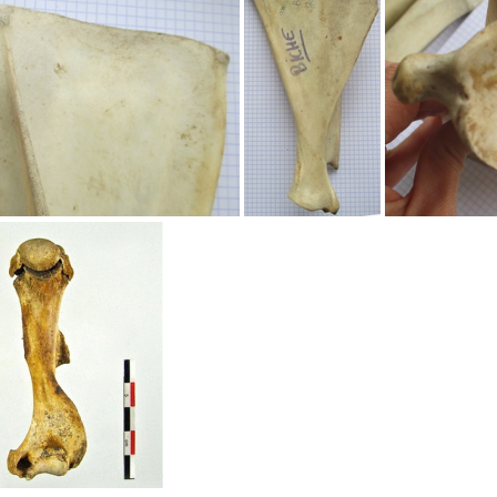
a droite
Scapula droite
Scapula et 
Scapula G lat3
Scapula G med
Scap