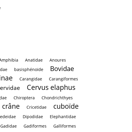
e
Amphibia
Anatidae
Anoures
Bovidae
idae
basisphénoïde
inae
Carangidae
Carangiformes
Cervus elaphus
ervidae
idae
Chiroptera
Chondrichthyes
crâne
cuboïde
Cricetidae
edeidae
Dipodidae
Elephantidae
Gadidae
Gadiformes
Galliformes