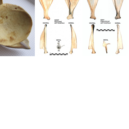
coxal
Scapula G caud
Scapula G cran
Scapula G lat1
ula G vent
Scapula gauche
Scapula gauche