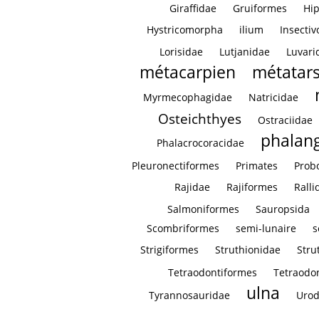
Giraffidae
Gruiformes
Hi
Hystricomorpha
ilium
Insectiv
Lorisidae
Lutjanidae
Luvari
métacarpien
métatar
Myrmecophagidae
Natricidae
Osteichthyes
Ostraciidae
phalan
Phalacrocoracidae
Pleuronectiformes
Primates
Prob
Rajidae
Rajiformes
Ralli
Salmoniformes
Sauropsida
Scombriformes
semi-lunaire
s
Strigiformes
Struthionidae
Stru
Tetraodontiformes
Tetraodo
ulna
Tyrannosauridae
Urod