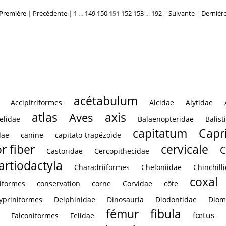
Première
|
Précédente
|
1
...
149
150
151
152
153
...
192
|
Suivante
|
Dernièr
erus lateral
acétabulum
Accipitriformes
Alcidae
Alytidae
atlas
axis
Aves
elidae
Balaenopteridae
Balist
capitatum
Capr
dae
canine
capitato-trapézoïde
r fiber
cervicale
C
Castoridae
Cercopithecidae
artiodactyla
Charadriiformes
Cheloniidae
Chinchill
coxal
iformes
conservation
corne
Corvidae
côte
ypriniformes
Delphinidae
Dinosauria
Diodontidae
Diom
fémur
fibula
fœtus
Falconiformes
Felidae