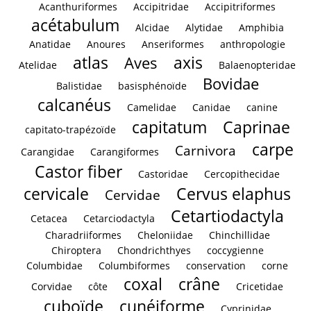
Acanthuriformes
Accipitridae
Accipitriformes
acétabulum
Alcidae
Alytidae
Amphibia
Anatidae
Anoures
Anseriformes
anthropologie
atlas
axis
Aves
Atelidae
Balaenopteridae
Bovidae
Balistidae
basisphénoïde
calcanéus
Camelidae
Canidae
canine
capitatum
Caprinae
capitato-trapézoïde
carpe
Carnivora
Carangidae
Carangiformes
Castor fiber
Castoridae
Cercopithecidae
cervicale
Cervus elaphus
Cervidae
Cetartiodactyla
Cetacea
Cetarciodactyla
Charadriiformes
Cheloniidae
Chinchillidae
Chiroptera
Chondrichthyes
coccygienne
Columbidae
Columbiformes
conservation
corne
coxal
crâne
Corvidae
côte
Cricetidae
cuboïde
cunéiforme
Cyprinidae