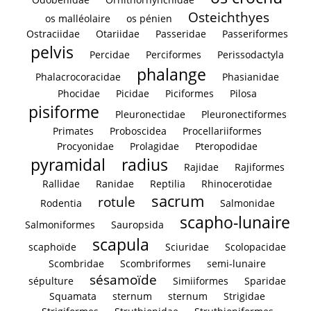
Osteichthyes
os malléolaire
os pénien
Ostraciidae
Otariidae
Passeridae
Passeriformes
pelvis
Percidae
Perciformes
Perissodactyla
phalange
Phalacrocoracidae
Phasianidae
Phocidae
Picidae
Piciformes
Pilosa
pisiforme
Pleuronectidae
Pleuronectiformes
Primates
Proboscidea
Procellariiformes
Procyonidae
Prolagidae
Pteropodidae
pyramidal
radius
Rajidae
Rajiformes
Rallidae
Ranidae
Reptilia
Rhinocerotidae
sacrum
rotule
Rodentia
Salmonidae
scapho-lunaire
Salmoniformes
Sauropsida
scapula
scaphoïde
Sciuridae
Scolopacidae
Scombridae
Scombriformes
semi-lunaire
sésamoïde
sépulture
Simiiformes
Sparidae
Squamata
sternum
sternum
Strigidae