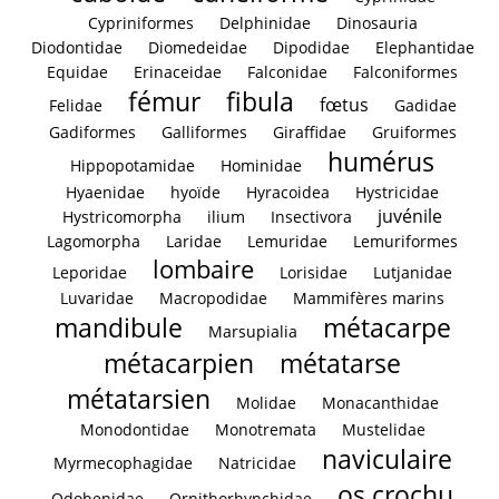
Cypriniformes
Delphinidae
Dinosauria
Diodontidae
Diomedeidae
Dipodidae
Elephantidae
Equidae
Erinaceidae
Falconidae
Falconiformes
fémur
fibula
fœtus
Felidae
Gadidae
Gadiformes
Galliformes
Giraffidae
Gruiformes
humérus
Hippopotamidae
Hominidae
Hyaenidae
hyoïde
Hyracoidea
Hystricidae
juvénile
Hystricomorpha
ilium
Insectivora
Lagomorpha
Laridae
Lemuridae
Lemuriformes
lombaire
Leporidae
Lorisidae
Lutjanidae
Luvaridae
Macropodidae
Mammifères marins
mandibule
métacarpe
Marsupialia
métacarpien
métatarse
métatarsien
Molidae
Monacanthidae
Monodontidae
Monotremata
Mustelidae
naviculaire
Myrmecophagidae
Natricidae
os crochu
Odobenidae
Ornithorhynchidae