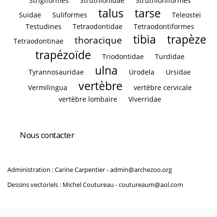
Strigiformes
Struthionidae
Struthioniformes
talus
tarse
Suidae
Suliformes
Teleostei
Testudines
Tetraodontidae
Tetraodontiformes
tibia
trapèze
thoracique
Tetraodontinae
trapézoïde
Triodontidae
Turdidae
ulna
Tyrannosauridae
Urodela
Ursidae
vertèbre
Vermilingua
vertèbre cervicale
vertèbre lombaire
Viverridae
Nous contacter
Administration : Carine Carpentier -
admin@archezoo.org
Dessins vectoriels : Michel Coutureau -
coutureaum@aol.com