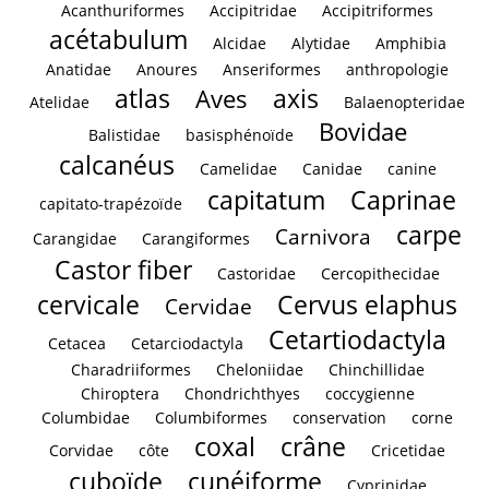
Acanthuriformes
Accipitridae
Accipitriformes
acétabulum
Alcidae
Alytidae
Amphibia
Anatidae
Anoures
Anseriformes
anthropologie
atlas
axis
Aves
Atelidae
Balaenopteridae
Bovidae
Balistidae
basisphénoïde
calcanéus
Camelidae
Canidae
canine
capitatum
Caprinae
capitato-trapézoïde
carpe
Carnivora
Carangidae
Carangiformes
Castor fiber
Castoridae
Cercopithecidae
cervicale
Cervus elaphus
Cervidae
Cetartiodactyla
Cetacea
Cetarciodactyla
Charadriiformes
Cheloniidae
Chinchillidae
Chiroptera
Chondrichthyes
coccygienne
Columbidae
Columbiformes
conservation
corne
coxal
crâne
Corvidae
côte
Cricetidae
cuboïde
cunéiforme
Cyprinidae