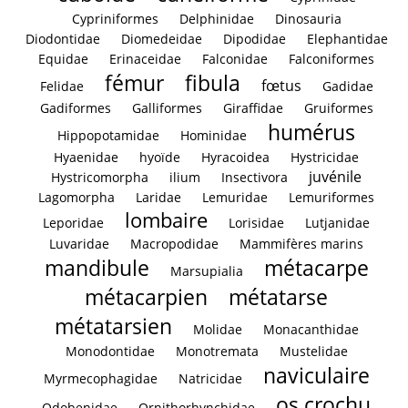
Cypriniformes
Delphinidae
Dinosauria
Diodontidae
Diomedeidae
Dipodidae
Elephantidae
Equidae
Erinaceidae
Falconidae
Falconiformes
fémur
fibula
fœtus
Felidae
Gadidae
Gadiformes
Galliformes
Giraffidae
Gruiformes
humérus
Hippopotamidae
Hominidae
Hyaenidae
hyoïde
Hyracoidea
Hystricidae
juvénile
Hystricomorpha
ilium
Insectivora
Lagomorpha
Laridae
Lemuridae
Lemuriformes
lombaire
Leporidae
Lorisidae
Lutjanidae
Luvaridae
Macropodidae
Mammifères marins
mandibule
métacarpe
Marsupialia
métacarpien
métatarse
métatarsien
Molidae
Monacanthidae
Monodontidae
Monotremata
Mustelidae
naviculaire
Myrmecophagidae
Natricidae
os crochu
Odobenidae
Ornithorhynchidae