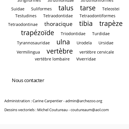
Strigiformes
Struthionidae
Struthioniformes
talus
tarse
Suidae
Suliformes
Teleostei
Testudines
Tetraodontidae
Tetraodontiformes
tibia
trapèze
thoracique
Tetraodontinae
trapézoïde
Triodontidae
Turdidae
ulna
Tyrannosauridae
Urodela
Ursidae
vertèbre
Vermilingua
vertèbre cervicale
vertèbre lombaire
Viverridae
Nous contacter
Administration : Carine Carpentier -
admin@archezoo.org
Dessins vectoriels : Michel Coutureau -
coutureaum@aol.com