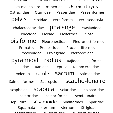
Osteichthyes
os malléolaire
os pénien
Ostraciidae
Otariidae
Passeridae
Passeriformes
pelvis
Percidae
Perciformes
Perissodactyla
phalange
Phalacrocoracidae
Phasianidae
Phocidae
Picidae
Piciformes
Pilosa
pisiforme
Pleuronectidae
Pleuronectiformes
Primates
Proboscidea
Procellariiformes
Procyonidae
Prolagidae
Pteropodidae
pyramidal
radius
Rajidae
Rajiformes
Rallidae
Ranidae
Reptilia
Rhinocerotidae
sacrum
rotule
Rodentia
Salmonidae
scapho-lunaire
Salmoniformes
Sauropsida
scapula
scaphoïde
Sciuridae
Scolopacidae
Scombridae
Scombriformes
semi-lunaire
sésamoïde
sépulture
Simiiformes
Sparidae
Squamata
sternum
sternum
Strigidae