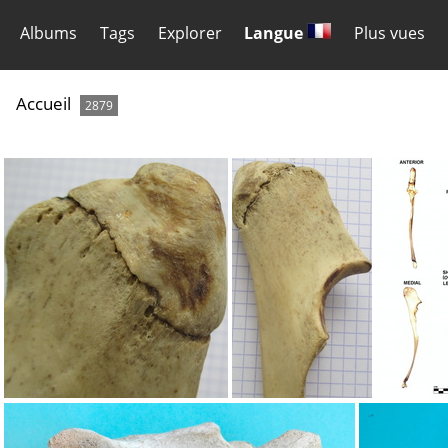
Albums
Tags
Explorer
Langue
Plus vues
Accueil
2879