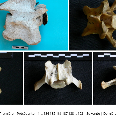
a gauche
Urodèle
bre cervicale : vue latérale droite
Vertèbre cer
Première
|
Précédente
|
1
...
184
185
186
187
188
...
192
|
Suivante
|
Dernièr