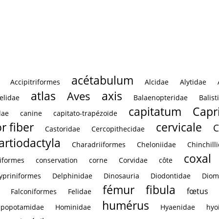
cale
Vertèbre cervicale
V
acétabulum
Accipitriformes
Alcidae
Alytidae
atlas
axis
Aves
elidae
Balaenopteridae
Balist
capitatum
Capr
dae
canine
capitato-trapézoïde
r fiber
cervicale
C
Castoridae
Cercopithecidae
artiodactyla
Charadriiformes
Cheloniidae
Chinchill
coxal
iformes
conservation
corne
Corvidae
côte
ypriniformes
Delphinidae
Dinosauria
Diodontidae
Diom
fémur
fibula
fœtus
Falconiformes
Felidae
humérus
ppopotamidae
Hominidae
Hyaenidae
hyo