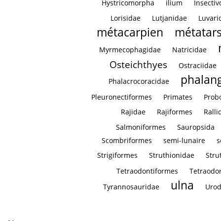
Hystricomorpha
ilium
Insectiv
Lorisidae
Lutjanidae
Luvari
métacarpien
métatar
Myrmecophagidae
Natricidae
Osteichthyes
Ostraciidae
phalan
Phalacrocoracidae
Pleuronectiformes
Primates
Prob
Rajidae
Rajiformes
Ralli
Salmoniformes
Sauropsida
Scombriformes
semi-lunaire
s
Strigiformes
Struthionidae
Stru
Tetraodontiformes
Tetraodo
ulna
Tyrannosauridae
Urod