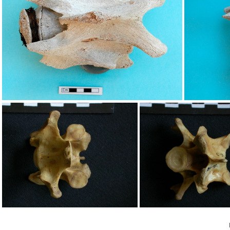
Ulna G prox lat2
Ulna G prox med
Uln
Vertèbre cervicale : vue dorsale
Vertè