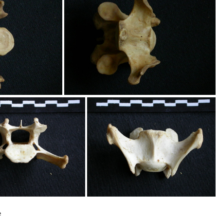
Vache
Vanneau soldat
vicale
Vertèbre cervicale
e