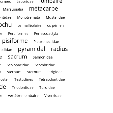
lombaire
formes
Leporidae
métacarpe
Marsupialia
ntidae
Monotremata
Mustelidae
rochu
os malléolaire
os pénien
ae
Perciformes
Perissodactyla
pisiforme
Pleuronectidae
pyramidal
radius
podidae
sacrum
e
Salmonidae
e
Scolopacidae
Scombridae
a
sternum
sternum
Strigidae
eostei
Testudines
Tetraodontidae
ïde
Triodontidae
Turdidae
le
vertèbre lombaire
Viverridae