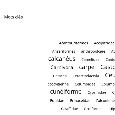
Vertèbre cervicale
Vertèbre cervi
Mots clés
Acanthuriformes
Accipitridae
Anseriformes
anthropologie
At
calcanéus
Camelidae
Cani
carpe
Casto
Carnivora
Cet
Cetacea
Cetarciodactyla
coccygienne
Columbidae
Columb
cunéiforme
Cyprinidae
C
Equidae
Erinaceidae
Falconidae
Giraffidae
Gruiformes
Hi