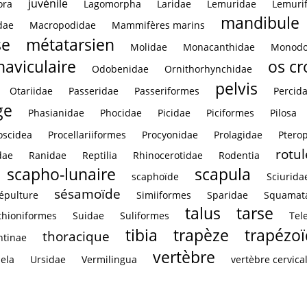
juvénile
ora
Lagomorpha
Laridae
Lemuridae
Lemuri
mandibule
dae
Macropodidae
Mammifères marins
se
métatarsien
Molidae
Monacanthidae
Monodo
naviculaire
os c
Odobenidae
Ornithorhynchidae
pelvis
Otariidae
Passeridae
Passeriformes
Percid
ge
Phasianidae
Phocidae
Picidae
Piciformes
Pilosa
oscidea
Procellariiformes
Procyonidae
Prolagidae
Ptero
rotul
dae
Ranidae
Reptilia
Rhinocerotidae
Rodentia
scapho-lunaire
scapula
scaphoïde
Sciurida
sésamoïde
épulture
Simiiformes
Sparidae
Squamat
talus
tarse
thioniformes
Suidae
Suliformes
Tel
tibia
trapèze
trapézo
thoracique
ntinae
vertèbre
ela
Ursidae
Vermilingua
vertèbre cervica