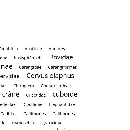
ertèbre cervicale
Vertèbre cervicale
Amphibia
Anatidae
Anoures
Bovidae
idae
basisphénoïde
inae
Carangidae
Carangiformes
Cervus elaphus
ervidae
idae
Chiroptera
Chondrichthyes
crâne
cuboïde
Cricetidae
edeidae
Dipodidae
Elephantidae
Gadidae
Gadiformes
Galliformes
ïde
Hyracoidea
Hystricidae