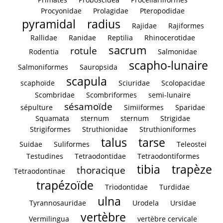
Procyonidae
Prolagidae
Pteropodidae
pyramidal
radius
Rajidae
Rajiformes
Rallidae
Ranidae
Reptilia
Rhinocerotidae
sacrum
rotule
Rodentia
Salmonidae
scapho-lunaire
Salmoniformes
Sauropsida
scapula
scaphoïde
Sciuridae
Scolopacidae
Scombridae
Scombriformes
semi-lunaire
sésamoïde
sépulture
Simiiformes
Sparidae
Squamata
sternum
sternum
Strigidae
Strigiformes
Struthionidae
Struthioniformes
talus
tarse
Suidae
Suliformes
Teleostei
Testudines
Tetraodontidae
Tetraodontiformes
tibia
trapèze
thoracique
Tetraodontinae
trapézoïde
Triodontidae
Turdidae
ulna
Tyrannosauridae
Urodela
Ursidae
vertèbre
Vermilingua
vertèbre cervicale