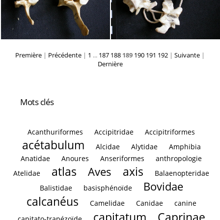
Première
|
Précédente
|
1
...
187
188
189
190
191
192
|
Suivante
|
Dernière
Mots clés
Acanthuriformes
Accipitridae
Accipitriformes
acétabulum
Alcidae
Alytidae
Amphibia
Anatidae
Anoures
Anseriformes
anthropologie
atlas
axis
Aves
Atelidae
Balaenopteridae
Bovidae
Balistidae
basisphénoïde
calcanéus
Camelidae
Canidae
canine
capitatum
Caprinae
capitato-trapézoïde