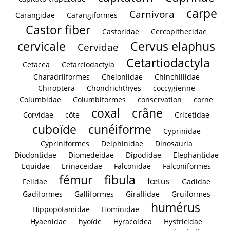
carpe
Carnivora
Carangidae
Carangiformes
Castor fiber
Castoridae
Cercopithecidae
cervicale
Cervus elaphus
Cervidae
Cetartiodactyla
Cetacea
Cetarciodactyla
Charadriiformes
Cheloniidae
Chinchillidae
Chiroptera
Chondrichthyes
coccygienne
Columbidae
Columbiformes
conservation
corne
coxal
crâne
Corvidae
côte
Cricetidae
cuboïde
cunéiforme
Cyprinidae
Cypriniformes
Delphinidae
Dinosauria
Diodontidae
Diomedeidae
Dipodidae
Elephantidae
Equidae
Erinaceidae
Falconidae
Falconiformes
fémur
fibula
fœtus
Felidae
Gadidae
Gadiformes
Galliformes
Giraffidae
Gruiformes
humérus
Hippopotamidae
Hominidae
Hyaenidae
hyoïde
Hyracoidea
Hystricidae