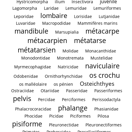
juvénile
Hystricomorpha
ilium
Insectivora
Lagomorpha
Laridae
Lemuridae
Lemuriformes
lombaire
Leporidae
Lorisidae
Lutjanidae
Luvaridae
Macropodidae
Mammifères marins
mandibule
métacarpe
Marsupialia
métacarpien
métatarse
métatarsien
Molidae
Monacanthidae
Monodontidae
Monotremata
Mustelidae
naviculaire
Myrmecophagidae
Natricidae
os crochu
Odobenidae
Ornithorhynchidae
Osteichthyes
os malléolaire
os pénien
Ostraciidae
Otariidae
Passeridae
Passeriformes
pelvis
Percidae
Perciformes
Perissodactyla
phalange
Phalacrocoracidae
Phasianidae
Phocidae
Picidae
Piciformes
Pilosa
pisiforme
Pleuronectidae
Pleuronectiformes
Primates
Proboscidea
Procellariiformes