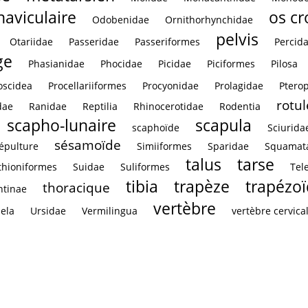
naviculaire
os c
Odobenidae
Ornithorhynchidae
pelvis
Otariidae
Passeridae
Passeriformes
Percid
ge
Phasianidae
Phocidae
Picidae
Piciformes
Pilosa
oscidea
Procellariiformes
Procyonidae
Prolagidae
Ptero
rotul
dae
Ranidae
Reptilia
Rhinocerotidae
Rodentia
scapho-lunaire
scapula
scaphoïde
Sciurida
sésamoïde
épulture
Simiiformes
Sparidae
Squamat
talus
tarse
thioniformes
Suidae
Suliformes
Tel
tibia
trapèze
trapézo
thoracique
ntinae
vertèbre
ela
Ursidae
Vermilingua
vertèbre cervica