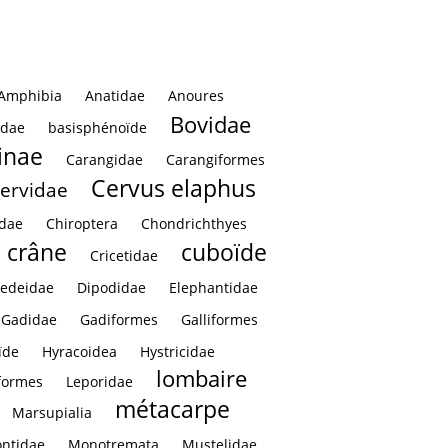
Amphibia
Anatidae
Anoures
Bovidae
idae
basisphénoïde
inae
Carangidae
Carangiformes
Cervus elaphus
ervidae
idae
Chiroptera
Chondrichthyes
crâne
cuboïde
Cricetidae
edeidae
Dipodidae
Elephantidae
Gadidae
Gadiformes
Galliformes
ïde
Hyracoidea
Hystricidae
lombaire
formes
Leporidae
métacarpe
Marsupialia
ntidae
Monotremata
Mustelidae