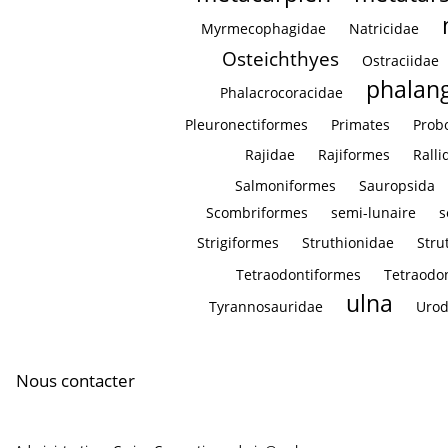
Myrmecophagidae
Natricidae
Osteichthyes
Ostraciidae
phalan
Phalacrocoracidae
Pleuronectiformes
Primates
Prob
Rajidae
Rajiformes
Ralli
Salmoniformes
Sauropsida
Scombriformes
semi-lunaire
s
Strigiformes
Struthionidae
Stru
Tetraodontiformes
Tetraodo
ulna
Tyrannosauridae
Urod
Nous contacter