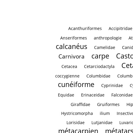
Acanthuriformes
Accipitridae
Anseriformes
anthropologie
At
calcanéus
Camelidae
Cani
carpe
Casto
Carnivora
Cet
Cetacea
Cetarciodactyla
coccygienne
Columbidae
Columb
cunéiforme
Cyprinidae
C
Equidae
Erinaceidae
Falconidae
Giraffidae
Gruiformes
Hi
Hystricomorpha
ilium
Insectiv
Lorisidae
Lutjanidae
Luvari
métacarpien
métatar