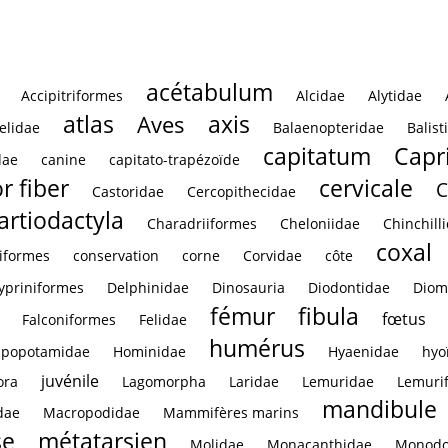
acétabulum
Accipitriformes
Alcidae
Alytidae
atlas
axis
Aves
elidae
Balaenopteridae
Balist
capitatum
Capr
dae
canine
capitato-trapézoïde
r fiber
cervicale
C
Castoridae
Cercopithecidae
artiodactyla
Charadriiformes
Cheloniidae
Chinchill
coxal
iformes
conservation
corne
Corvidae
côte
ypriniformes
Delphinidae
Dinosauria
Diodontidae
Diom
fémur
fibula
fœtus
Falconiformes
Felidae
humérus
ppopotamidae
Hominidae
Hyaenidae
hyo
juvénile
ora
Lagomorpha
Laridae
Lemuridae
Lemuri
mandibule
dae
Macropodidae
Mammifères marins
se
métatarsien
Molidae
Monacanthidae
Monodo