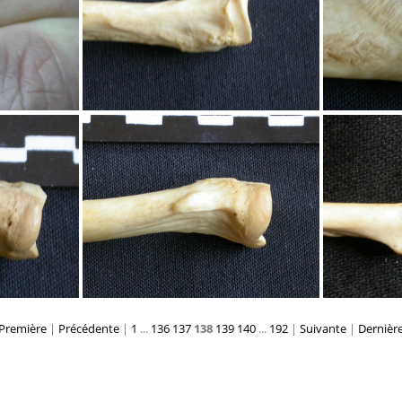
oximale
Radius : partie proximale
Radiu
Première
|
Précédente
|
1
...
136
137
138
139
140
...
192
|
Suivante
|
Dernièr
oximale
Radius : partie proximale
Radiu