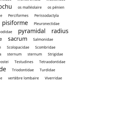
rochu
os malléolaire
os pénien
ae
Perciformes
Perissodactyla
pisiforme
Pleuronectidae
pyramidal
radius
podidae
sacrum
e
Salmonidae
e
Scolopacidae
Scombridae
a
sternum
sternum
Strigidae
eostei
Testudines
Tetraodontidae
ïde
Triodontidae
Turdidae
le
vertèbre lombaire
Viverridae